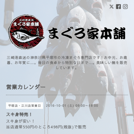
三崎港直送の神奈川県平塚市の冷凍まぐろ専門店です！お中元、お歳
暮、お年賀に…。毎日の食卓から特別な日まで…。美味しい鮪を販売
しています。
営業カレンダー
2016-10-01 (土) 09:00～18:00
平塚店・立川店営業日
スキ身特売！
スキ身が安い！
当店通常550円のところ498円(税抜)で販売