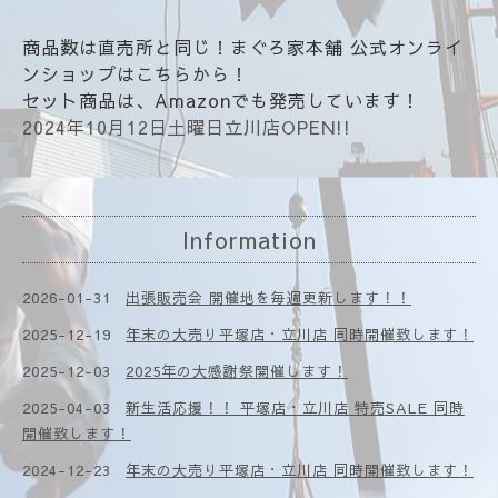
商品数は直売所と同じ！
まぐろ家本舗 公式オンライ
ンショップ
はこちらから！
セット商品は、
Amazon
でも発売しています！
2024年10月12日土曜日立川店OPEN!!
Information
2026-01-31
出張販売会 開催地を毎週更新します！！
2025-12-19
年末の大売り平塚店・立川店 同時開催致します！
2025-12-03
2025年の大感謝祭開催します！
2025-04-03
新生活応援！！ 平塚店・立川店 特売SALE 同時
開催致します！
2024-12-23
年末の大売り平塚店・立川店 同時開催致します！