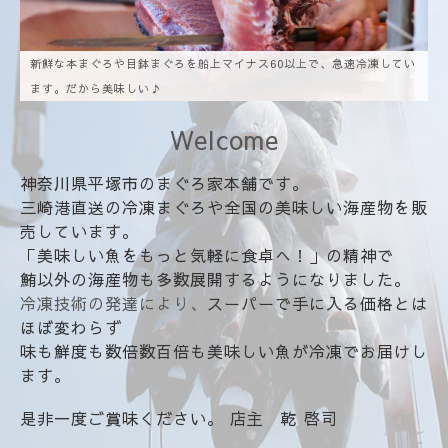
新鮮な本まぐろや目鉢まぐろを船上マイナス60以上で、急速冷凍してい
ます。だから美味しい♪
Welcome
神奈川県平塚市のまぐろ家本舗です。
三崎港直送の冷凍まぐろや全国の美味しい海産物を販
売しています。
「美味しい魚をもっと気軽に食卓へ！」の精神で
鮪以外の海産物も
多数展開するようになりました。
冷凍技術の発達により、
スーパーで手に入る価格とは
ほぼ変わらず
味も鮮度も数倍数百倍も美味しい魚が冷凍でお届けし
ます。
是非一度ご賞味ください。 店主 乾 啓司