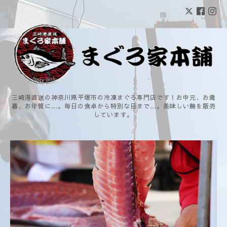
三崎港直送の神奈川県平塚市の冷凍まぐろ専門店です！お中元、お歳
暮、お年賀に…。毎日の食卓から特別な日まで…。美味しい鮪を販売
しています。