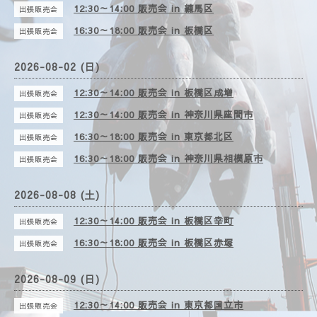
12:30～14:00
販売会 in 練馬区
出張販売会
16:30～18:00
販売会 in 板橋区
出張販売会
2026-08-02 (日)
12:30～14:00
販売会 in 板橋区成増
出張販売会
12:30～14:00
販売会 in 神奈川県座間市
出張販売会
16:30～18:00
販売会 in 東京都北区
出張販売会
16:30～18:00
販売会 in 神奈川県相模原市
出張販売会
2026-08-08 (土)
12:30～14:00
販売会 in 板橋区幸町
出張販売会
16:30～18:00
販売会 in 板橋区赤塚
出張販売会
2026-08-09 (日)
12:30～14:00
販売会 in 東京都国立市
出張販売会