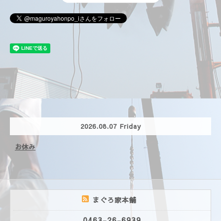
2026.08.07 Friday
お休み
まぐろ家本舗
0463-26-6939