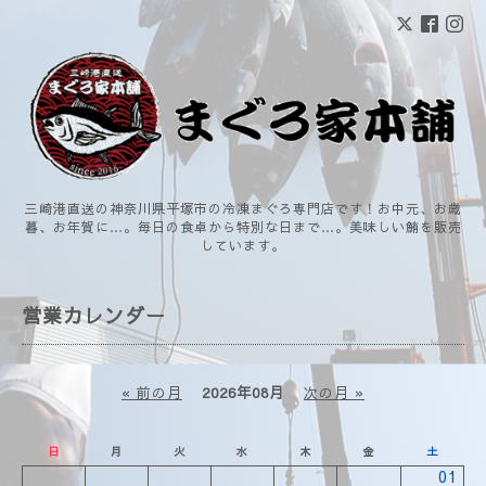
三崎港直送の神奈川県平塚市の冷凍まぐろ専門店です！お中元、お歳
暮、お年賀に…。毎日の食卓から特別な日まで…。美味しい鮪を販売
しています。
営業カレンダー
« 前の月
2026年08月
次の月 »
日
月
火
水
木
金
土
01