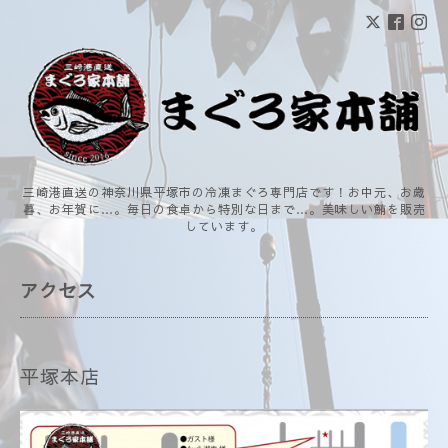
三崎港直送の神奈川県平塚市の冷凍まぐろ専門店です！お中元、お歳
暮、お年賀に…。毎日の食卓から特別な日まで…。美味しい鮪を販売
しています。
アクセス
平塚本店