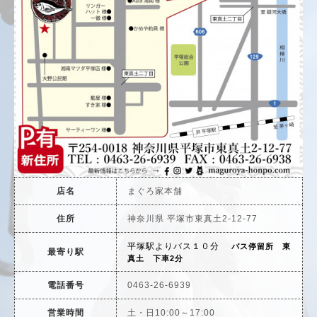
店名
まぐろ家本舗
住所
神奈川県 平塚市東真土2-12-77
平塚駅よりバス１０分
バス停留所 東
最寄り駅
真土
下車2分
電話番号
0463-26-6939
営業時間
土・日10:00～17:00