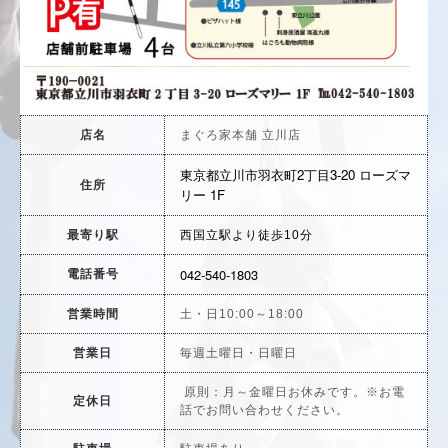
店名
まぐろ家本舗 立川店
2
3-20
東京都立川市羽衣町
丁目
ローズマ
住所
1F
リー
最寄り駅
西国立駅より徒歩10分
042-540-1803
電話番号
営業時間
土・日10:00～18:00
営業日
毎週土曜日・日曜日
原則：月～金曜日お休みです。※お電
定休日
話でお問い合わせください。