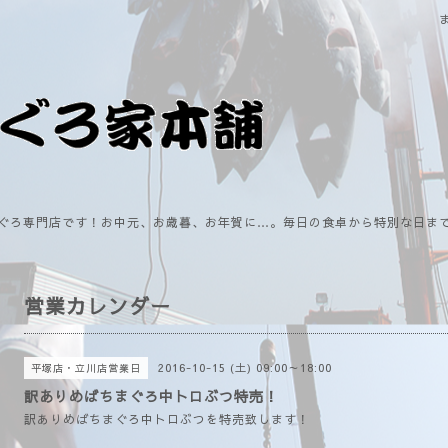
ぐろ専門店です！お中元、お歳暮、お年賀に…。毎日の食卓から特別な日ま
営業カレンダー
2016-10-15 (土) 09:00～18:00
平塚店・立川店営業日
訳ありめばちまぐろ中トロぶつ特売！
訳ありめばちまぐろ中トロぶつを特売致します！