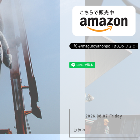
2026.08.07 Friday
お休み