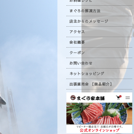
お料理レシピ
まぐろの解凍方法
店主からのメッセージ
アクセス
会社概要
クーポン
お問い合わせ
ネットショッピング
出張直売会 【商品紹介】