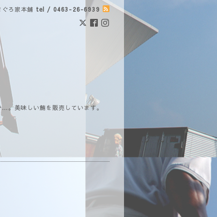
まぐろ家本舗
tel / 0463-26-6939
で…。美味しい鮪を販売しています。