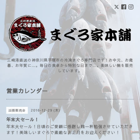
三崎港直送の神奈川県平塚市の冷凍まぐろ専門店です！お中元、お歳
暮、お年賀に…。毎日の食卓から特別な日まで…。美味しい鮪を販売
しています。
営業カレンダー
2016-12-29 (木)
出張販売会
年末大セール！
年末大セール！日頃のご愛顧に感謝し精一杯勉強させていただき
ます！美味しいまぐろで素敵なお正月をお迎えください！