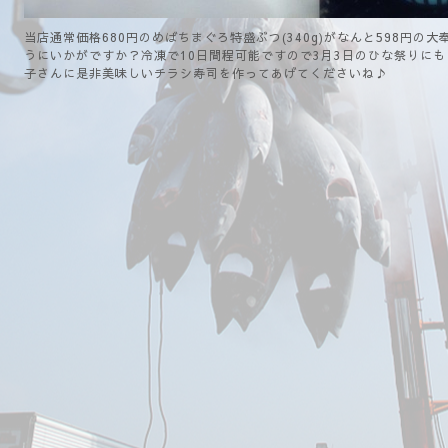
当店通常価格680円のめばちまぐろ特盛ぶつ(340g)がなんと598円
うにいかがですか？冷凍で10日間程可能ですので3月3日のひな祭りに
子さんに是非美味しいチラシ寿司を作ってあげてくださいね♪