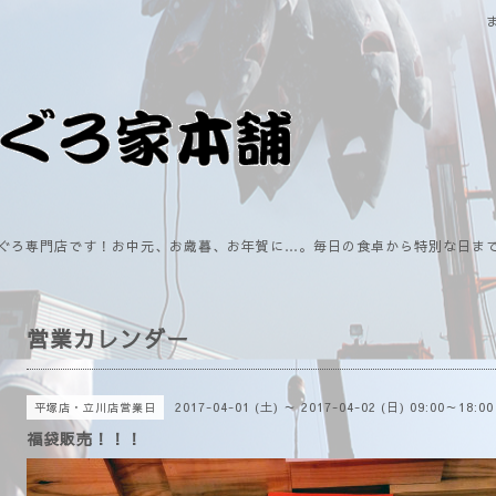
ぐろ専門店です！お中元、お歳暮、お年賀に…。毎日の食卓から特別な日ま
営業カレンダー
2017-04-01 (土) ～ 2017-04-02 (日) 09:00～18:00
平塚店・立川店営業日
福袋販売！！！