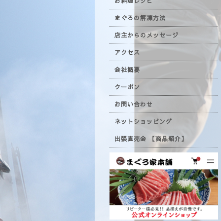
お料理レシピ
まぐろの解凍方法
店主からのメッセージ
アクセス
会社概要
クーポン
お問い合わせ
ネットショッピング
出張直売会 【商品紹介】