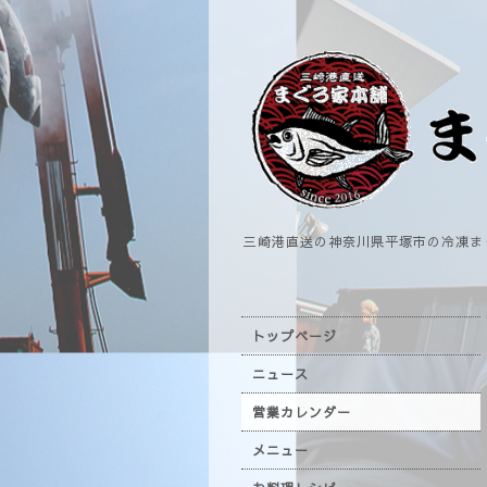
三崎港直送の神奈川県平塚市の冷凍ま
トップページ
ニュース
営業カレンダー
メニュー