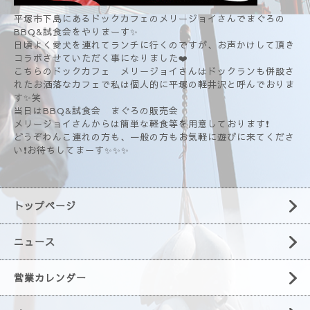
平塚市下島にあるドックカフェのメリージョイさんでまぐろの
BBQ&試食会をやりまーす✨
日頃よく愛犬を連れてランチに行くのですが、お声かけして頂き
コラボさせていただく事になりました❤️
こちらのドックカフェ メリージョイさんはドックランも併設さ
れたお洒落なカフェで私は個人的に平塚の軽井沢と呼んでおりま
す✨笑
当日はBBQ&試食会 まぐろの販売会
メリージョイさんからは簡単な軽食等を用意しております❗
どうぞわんこ連れの方も、一般の方もお気軽に遊びに来てくださ
い❗お待ちしてまーす✨✨✨
トップページ
ニュース
営業カレンダー