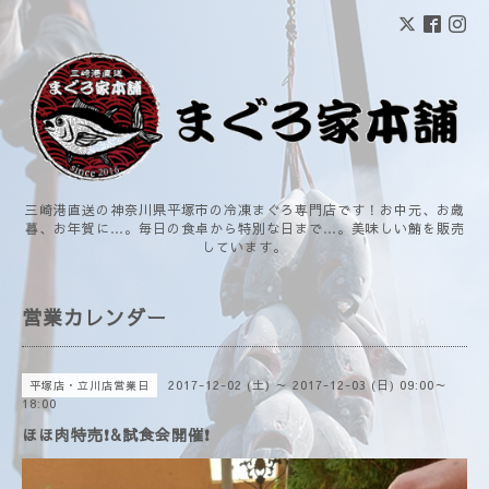
三崎港直送の神奈川県平塚市の冷凍まぐろ専門店です！お中元、お歳
暮、お年賀に…。毎日の食卓から特別な日まで…。美味しい鮪を販売
しています。
営業カレンダー
2017-12-02 (土) ～ 2017-12-03 (日) 09:00～
平塚店・立川店営業日
18:00
ほほ肉特売❗&試食会開催❗