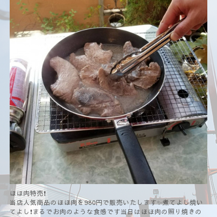
ほほ肉特売❗
当店人気商品のほほ肉を980円で販売いたします✨煮てよし焼い
てよし❗まるでお肉のような食感です当日はほほ肉の照り焼きの