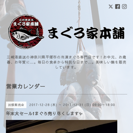
三崎港直送の神奈川県平塚市の冷凍まぐろ専門店です！お中元、お歳
暮、お年賀に…。毎日の食卓から特別な日まで…。美味しい鮪を販売
しています。
営業カレンダー
2017-12-28 (木) ～ 2017-12-31 (日) 09:00～18:00
出張販売会
年末大セール❗まぐろ売り尽くします✨