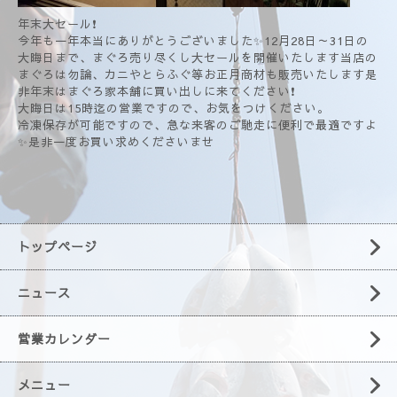
年末大セール❗
今年も一年本当にありがとうございました✨12月28日～31日の
大晦日まで、まぐろ売り尽くし大セールを開催いたします当店の
まぐろは勿論、カニやとらふぐ等お正月商材も販売いたします是
非年末はまぐろ家本舗に買い出しに来てください❗
大晦日は15時迄の営業ですので、お気をつけください。
冷凍保存が可能ですので、急な来客のご馳走に便利で最適ですよ
✨是非一度お買い求めくださいませ
トップページ
ニュース
営業カレンダー
メニュー