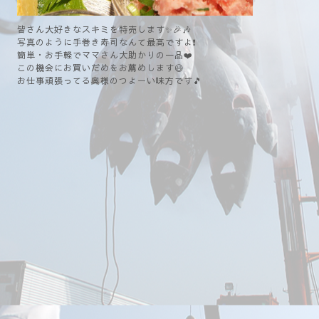
皆さん大好きなスキミを特売します✨🎉🎶
写真のように手巻き寿司なんて最高ですよ❗
簡単・お手軽でママさん大助かりの一品❤️
この機会にお買いだめをお薦めします😃
お仕事頑張ってる奥様のつよーい味方です🎵