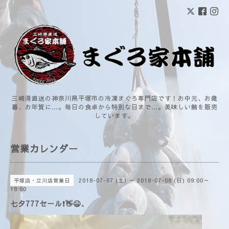
三崎港直送の神奈川県平塚市の冷凍まぐろ専門店です！お中元、お歳
暮、お年賀に…。毎日の食卓から特別な日まで…。美味しい鮪を販売
しています。
営業カレンダー
2018-07-07 (土) ～ 2018-07-08 (日) 09:00～
平塚店・立川店営業日
18:00
七夕777セール❗👋😃、