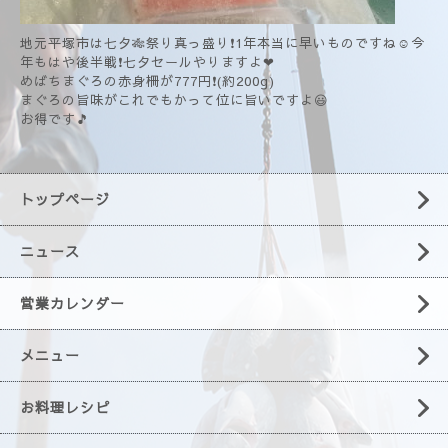
地元平塚市は七夕🎋祭り真っ盛り❗1年本当に早いものですね☺️今
年もはや後半戦❗七夕セールやりますよ❤
めばちまぐろの赤身柵が777円❗(約200g)
まぐろの旨味がこれでもかって位に旨いですよ😃
お得です🎵
トップページ
ニュース
営業カレンダー
メニュー
お料理レシピ