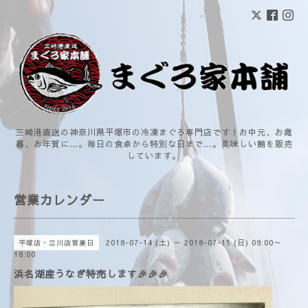
三崎港直送の神奈川県平塚市の冷凍まぐろ専門店です！お中元、お歳
暮、お年賀に…。毎日の食卓から特別な日まで…。美味しい鮪を販売
しています。
営業カレンダー
2018-07-14 (土) ～ 2018-07-15 (日) 09:00～
平塚店・立川店営業日
18:00
浜名湖産うなぎ特売します🎉🎉🎉