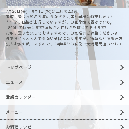
7月20日(金)・8月1日(水)は土用の丑❗😄
国産 静岡県浜名湖産のうなぎを去年と同様に特売します❗
昨年より価格が上昇していますが、お値段据え置きで110g
1800円で販売します❗蒲焼きと白焼きを揃えております❗
お取り置きも承っておりますので、お気軽にご連絡ください🎵
外で食べるととんでもない値段になりますが、簡単な解凍調理方
法もお教え致しますので、お手軽なお値段で大満足間違いなし！
トップページ
ニュース
営業カレンダー
メニュー
お料理レシピ