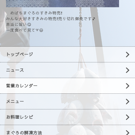
めばちまぐろのすきみ特売❗
みんな大好きすきみの特売❗売り切れ御免です🎵
本当に旨い😋
一度食べて見て➰😃
トップページ
ニュース
営業カレンダー
メニュー
お料理レシピ
まぐろの解凍方法