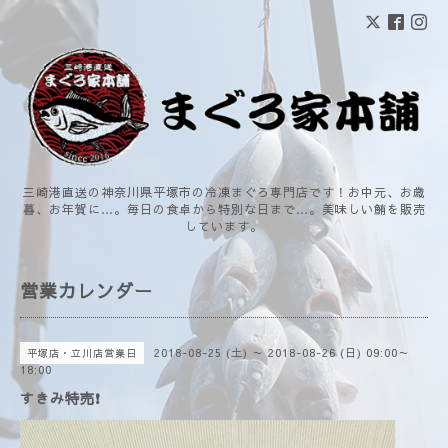
三崎港直送の神奈川県平塚市の冷凍まぐろ専門店です！お中元、お歳
暮、お年賀に…。毎日の食卓から特別な日まで…。美味しい鮪を販売
しています。
営業カレンダー
2018-08-25 (土) ～ 2018-08-26 (日) 09:00～
平塚店・立川店営業日
18:00
すきみ特売❗