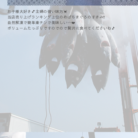
お子様大好き💕主婦の強い味方💓
当店売り上げランキング上位のめばちまぐろのすきみ❗
自然解凍で簡単楽チンで美味しい〰️❤️
ボリュームたっぷりですのでので贅沢に食べてくださいね🎵