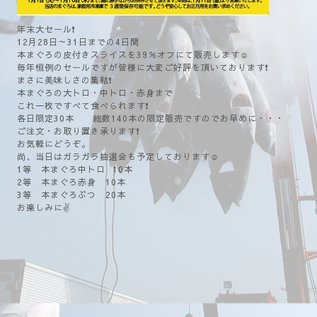
年末大セール❗
12月28日～31日までの4日間
本まぐろの皮付きスライスを39％オフにて販売します☺️
毎年恒例のセールですが皆様に大変ご好評を頂いております❗
まさに美味しさの集結❗
本まぐろの大トロ・中トロ・赤身まで
これ一枚ですべて食べられます❗
各日限定30本 総数140本の限定販売ですのでお早めに・・・
ご注文・お取り置き承ります❗
お気軽にどうぞ。
尚、当日はガラガラ抽選会も予定しております☺️
1等 本まぐろ中トロ 10本
2等 本まぐろ赤身 10本
3等 本まぐろぶつ 20本
お楽しみに✌️