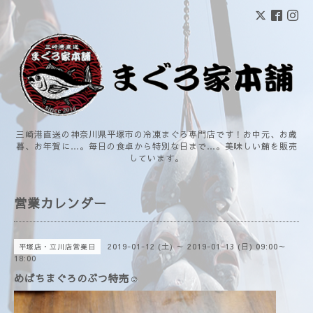
三崎港直送の神奈川県平塚市の冷凍まぐろ専門店です！お中元、お歳
暮、お年賀に…。毎日の食卓から特別な日まで…。美味しい鮪を販売
しています。
営業カレンダー
2019-01-12 (土) ～ 2019-01-13 (日) 09:00～
平塚店・立川店営業日
18:00
めばちまぐろのぶつ特売☺️