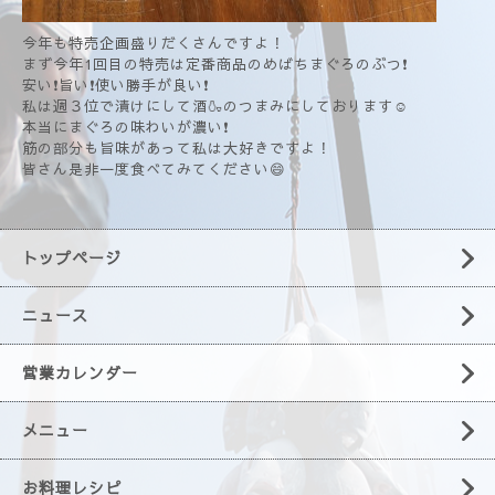
今年も特売企画盛りだくさんですよ！
まず今年1回目の特売は定番商品のめばちまぐろのぶつ❗
安い❗旨い❗使い勝手が良い❗
私は週３位で漬けにして酒🍶のつまみにしております☺️
本当にまぐろの味わいが濃い❗
筋の部分も旨味があって私は大好きですよ！
皆さん是非一度食べてみてください😄
トップページ
ニュース
営業カレンダー
メニュー
お料理レシピ