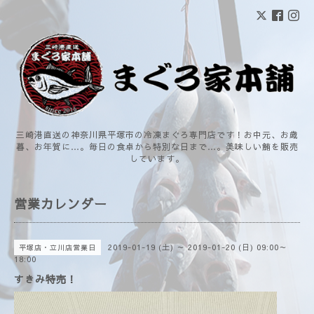
三崎港直送の神奈川県平塚市の冷凍まぐろ専門店です！お中元、お歳
暮、お年賀に…。毎日の食卓から特別な日まで…。美味しい鮪を販売
しています。
営業カレンダー
2019-01-19 (土) ～ 2019-01-20 (日) 09:00～
平塚店・立川店営業日
18:00
すきみ特売！