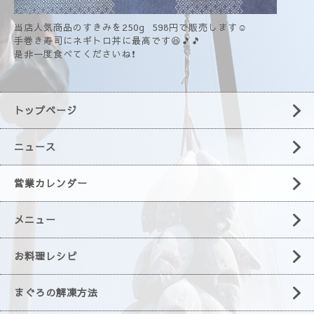
当店人気商品のすきみを250g 598円で販売します☺️
手巻き寿司にネギトロ丼に最高です😆🎵🎵
是非一度食べてくださいね❗
トップページ
ニュース
営業カレンダー
メニュー
お料理レシピ
まぐろの解凍方法