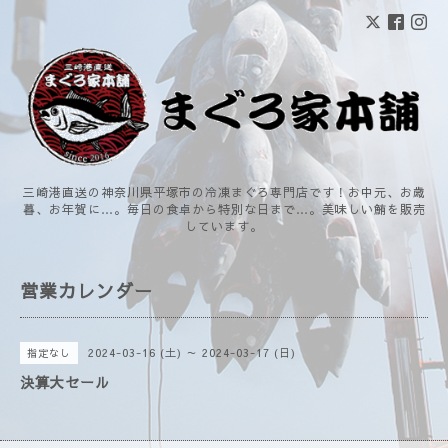
三崎港直送の神奈川県平塚市の冷凍まぐろ専門店です！お中元、お歳
暮、お年賀に…。毎日の食卓から特別な日まで…。美味しい鮪を販売
しています。
営業カレンダー
2024-03-16 (土) ～ 2024-03-17 (日)
指定なし
決算大セール