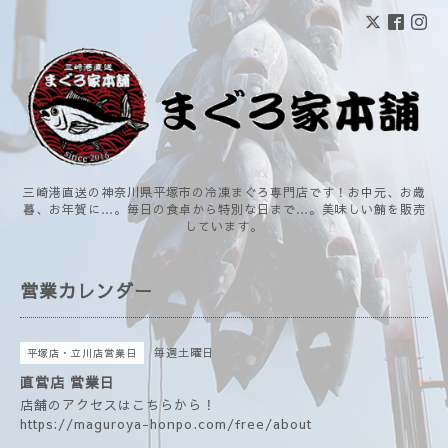
三崎港直送の神奈川県平塚市の冷凍まぐろ専門店です！お中元、お歳
暮、お年賀に…。毎日の食卓から特別な日まで…。美味しい鮪を販売
しています。
営業カレンダー
毎週土曜日
平塚店・立川店営業日
直営店 営業日
店舗のアクセスはこちらから！
https://maguroya-honpo.com/free/about