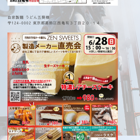
自家製麵 うどん五葵様
〒124-0002 東京都葛飾区西亀有３丁目２０−１４