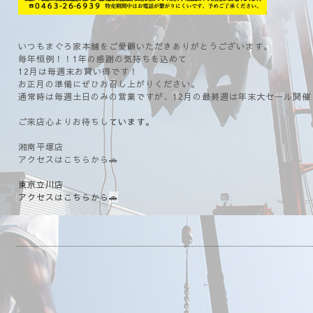
いつもまぐろ家本舗をご愛顧いただきありがとうございます。
毎年恒例！！1年の感謝の気持ちを込めて
12月は毎週末お買い得です！
お正月の準備にぜひお召し上がりください。
通常時は毎週土日のみの営業ですが、12月の最終週は年末大セール開催
ご来店心よりお待ちし
ています。
湘南平塚店
アクセスはこちらから🚗
東京立川店
アクセスはこちらから
🚗