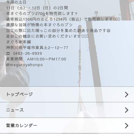
今週の土日
11日（土）・12日（日）の2日間
本まぐろのブツ270gを特売致します‼️
通常税込1566円のところ1294円（税込）で販売致します🙇🏻‍♂️
濃厚な旨味が特徴の本まぐろのブツ
加工の際に出た端っこの部分を集めた訳あり商品です😆
是非この機会にお買い求めくださいませ🙇🏻‍♂️
まぐろ家本舗
神奈川県平塚市東真土2ー12ー77
☎️ 0463-26-6939
営業時間 AM10:00〜PM17:00
@maguroyahonpo
トップページ
ニュース
営業カレンダー