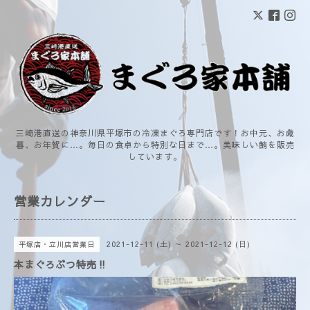
三崎港直送の神奈川県平塚市の冷凍まぐろ専門店です！お中元、お歳
暮、お年賀に…。毎日の食卓から特別な日まで…。美味しい鮪を販売
しています。
営業カレンダー
2021-12-11 (土) ～ 2021-12-12 (日)
平塚店・立川店営業日
本まぐろぶつ特売‼️