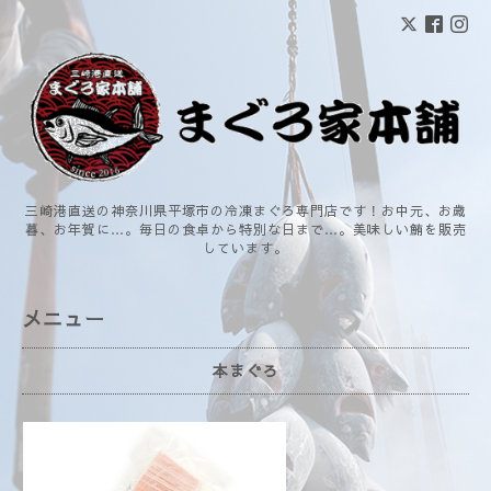
三崎港直送の神奈川県平塚市の冷凍まぐろ専門店です！お中元、お歳
暮、お年賀に…。毎日の食卓から特別な日まで…。美味しい鮪を販売
しています。
メニュー
本まぐろ