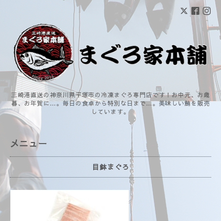
三崎港直送の神奈川県平塚市の冷凍まぐろ専門店です！お中元、お歳
暮、お年賀に…。毎日の食卓から特別な日まで…。美味しい鮪を販売
しています。
メニュー
目鉢まぐろ