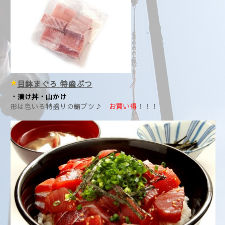
目鉢まぐろ 特盛ぶつ
・漬け丼・山かけ
形は色いろ特盛りの鮪ブツ♪
お買い得
！！！