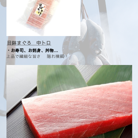
目鉢まぐろ 中トロ
・お寿司、お刺身、丼物…
上品で繊細な旨さ 隠れ横綱!!