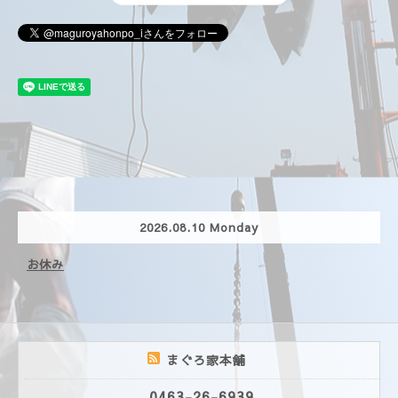
2026.08.10 Monday
お休み
まぐろ家本舗
0463-26-6939