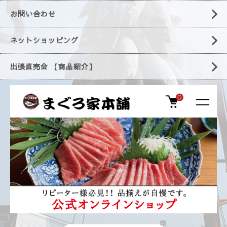
お問い合わせ
ネットショッピング
出張直売会 【商品紹介】