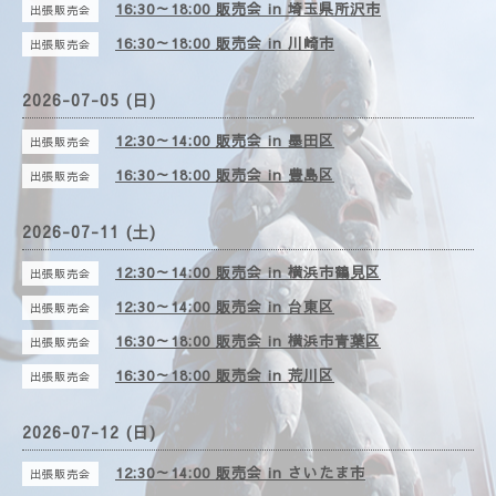
16:30～18:00
販売会 in 埼玉県所沢市
出張販売会
16:30～18:00
販売会 in 川崎市
出張販売会
2026-07-05 (日)
12:30～14:00
販売会 in 墨田区
出張販売会
16:30～18:00
販売会 in 豊島区
出張販売会
2026-07-11 (土)
12:30～14:00
販売会 in 横浜市鶴見区
出張販売会
12:30～14:00
販売会 in 台東区
出張販売会
16:30～18:00
販売会 in 横浜市青葉区
出張販売会
16:30～18:00
販売会 in 荒川区
出張販売会
2026-07-12 (日)
12:30～14:00
販売会 in さいたま市
出張販売会