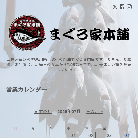
三崎港直送の神奈川県平塚市の冷凍まぐろ専門店です！お中元、お歳
暮、お年賀に…。毎日の食卓から特別な日まで…。美味しい鮪を販売
しています。
営業カレンダー
« 前の月
2026年07月
次の月 »
日
月
火
水
木
金
土
01
02
03
04