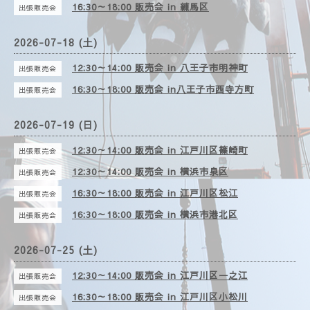
16:30～18:00
販売会 in 練馬区
出張販売会
2026-07-18 (土)
12:30～14:00
販売会 in 八王子市明神町
出張販売会
16:30～18:00
販売会 in八王子市西寺方町
出張販売会
2026-07-19 (日)
12:30～14:00
販売会 in 江戸川区篠崎町
出張販売会
12:30～14:00
販売会 in 横浜市泉区
出張販売会
16:30～18:00
販売会 in 江戸川区松江
出張販売会
16:30～18:00
販売会 in 横浜市港北区
出張販売会
2026-07-25 (土)
12:30～14:00
販売会 in 江戸川区一之江
出張販売会
16:30～18:00
販売会 in 江戸川区小松川
出張販売会