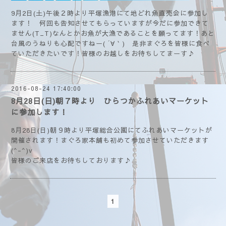
9月2日(土)午後２時より平塚漁港にて地どれ魚直売会に参加し
ます！ 何回も告知させてもらっていますが今だに参加できて
ません(T_T)なんとかお魚が大漁であることを願ってます！あと
台風のうねりも心配ですねー( ´∀｀) 是非まぐろを皆様に食べ
ていただきたいです！皆様のお越しをお待ちしてまーす♪
2016-08-24 17:40:00
8月28日(日)朝７時より ひらつかふれあいマーケット
に参加します！
8月28日(日)朝９時より平塚総合公園にてふれあいマーケットが
開催されます！まぐろ家本舗も初めて参加させていただきます
(^-^)v
皆様のご来店をお待ちしております♪
1