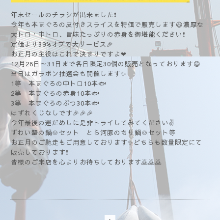
年末セールのチラシが出来ました❗
今年も本まぐろの皮付きスライスを特価で販売します😃濃厚な
大トロ・中トロ、旨味たっぷりの赤身を御堪能ください❗
定価より39%オブで大サービス🎉
お正月の主役はこれで決まりですよ❤
12月28日～31日まで各日限定30個の販売となっております😄
当日はガラポン抽選会も開催します✨
1等 本まぐろの中トロ10本🐟
2等 本まぐろの赤身10本🐟
3等 本まぐろのぶつ30本🐟
はずれくじなしです🎉🎉🎉
今年最後の運だめしに是非トライしてみてください✌️
ずわい蟹の鍋🍲セット とら河豚のちり鍋🍲セット等
お正月のご馳走もご用意しております✨どちらも数量限定にて
販売しております❗
皆様のご来店を心よりお待ちしております🙇🙇🙇