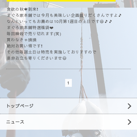
食欲の秋🍁到来❗
まぐろ家本舗では今月も美味しい企画盛りだくさんですよ🎵
なんといってもお薦めは10月第1週目の土日です😆🎵🎵
まぐろ家本舗特選福袋❤️
毎回瞬殺で売り切れます(笑)
買わなきゃ損損
絶対お買い得です❗
その他毎週土日は特売を実施しておりますので
是非お立ち寄りくださいませ😃
1
トップページ
ニュース