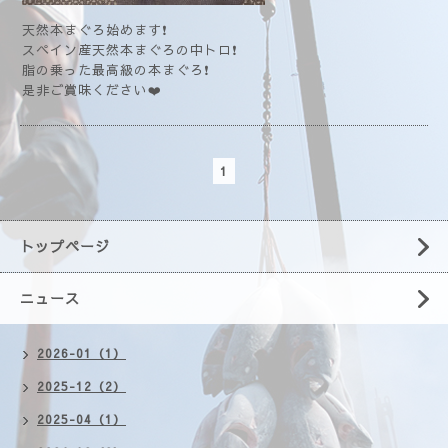
天然本まぐろ始めます❗
スペイン産天然本まぐろの中トロ❗
脂の乗った最高級の本まぐろ❗
是非ご賞味ください❤️
1
トップページ
ニュース
2026-01（1）
2025-12（2）
2025-04（1）