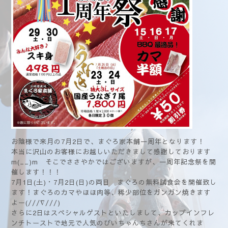
お陰様で来月の7月2日で、まぐろ家本舗一周年となります！
本当に沢山のお客様にお越しいただきまして感謝しております
m(__)m そこでささやかではございますが、一周年記念祭を開
催します！！！
7月1日(土)・7月2日(日)の両日 まぐろの無料試食会を開催致し
ます！まぐろのカマやほほ肉等、稀少部位をガンガン焼きます
よー(///∇///)
さらに2日はスペシャルゲストといたしまして、カップインフレ
ンチトーストで地元で人気のぴいちゃんちさんが来てくれま