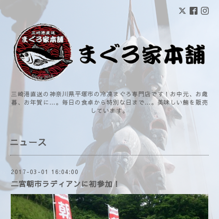
三崎港直送の神奈川県平塚市の冷凍まぐろ専門店です！お中元、お歳
暮、お年賀に…。毎日の食卓から特別な日まで…。美味しい鮪を販売
しています。
ニュース
2017-03-01 16:04:00
二宮朝市ラディアンに初参加！