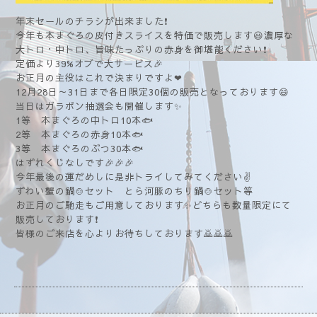
年末セールのチラシが出来ました❗
今年も本まぐろの皮付きスライスを特価で販売します😃濃厚な
大トロ・中トロ、旨味たっぷりの赤身を御堪能ください❗
定価より39%オブで大サービス🎉
お正月の主役はこれで決まりですよ❤
12月28日～31日まで各日限定30個の販売となっております😄
当日はガラポン抽選会も開催します✨
1等 本まぐろの中トロ10本🐟
2等 本まぐろの赤身10本🐟
3等 本まぐろのぶつ30本🐟
はずれくじなしです🎉🎉🎉
今年最後の運だめしに是非トライしてみてください✌️
ずわい蟹の鍋🍲セット とら河豚のちり鍋🍲セット等
お正月のご馳走もご用意しております✨どちらも数量限定にて
販売しております❗
皆様のご来店を心よりお待ちしております🙇🙇🙇