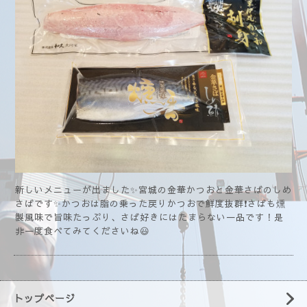
新しいメニューが出ました✨宮城の金華かつおと金華さばのしめ
さばです✨かつおは脂の乗った戻りかつおで鮮度抜群❗さばも燻
製風味で旨味たっぷり、さば好きにはたまらない一品です！是
非一度食べてみてくださいね😃
トップページ