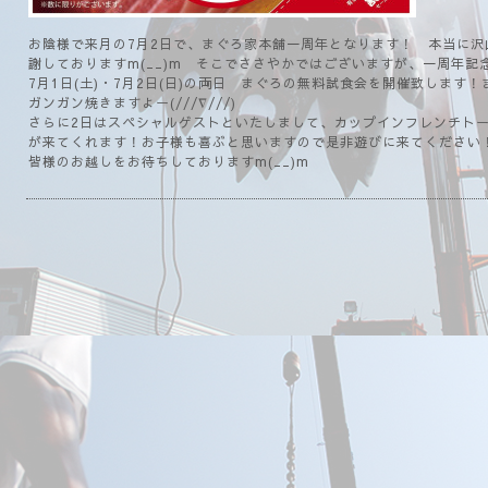
お陰様で来月の7月2日で、まぐろ家本舗一周年となります！ 本当に
謝しておりますm(__)m そこでささやかではございますが、一周年記
7月1日(土)・7月2日(日)の両日 まぐろの無料試食会を開催致します
ガンガン焼きますよー(///∇///)
さらに2日はスペシャルゲストといたしまして、カップインフレンチト
が来てくれます！お子様も喜ぶと思いますので是非遊びに来てください
皆様のお越しをお待ちしておりますm(__)m