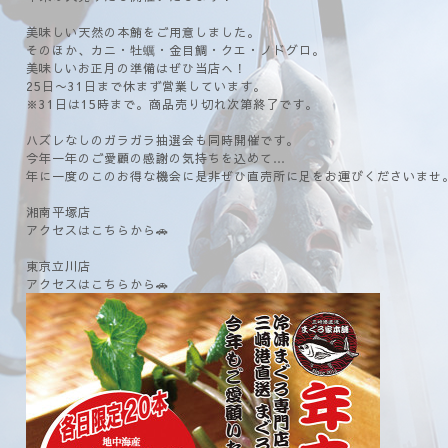
美味しい天然の本鮪をご用意しました。
そのほか、カニ・牡蠣・金目鯛・クエ・ノドグロ。
美味しいお正月の準備はぜひ当店へ！
25日〜31日まで休まず営業しています。
※31日は15時まで。商品売り切れ次第終了です。
ハズレなしのガラガラ抽選会も同時開催です。
今年一年のご愛顧の感謝の気持ちを込めて…
年に一度のこのお得な機会に是非ぜひ直売所に足をお運びくださいませ
湘南平塚店
アクセスはこちらから🚗
東京立川店
アクセスはこちらから🚗