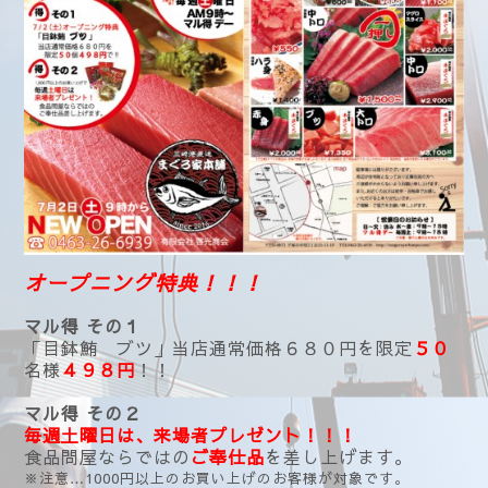
オープニング特典！！！
マル得 その１
「目鉢鮪 ブツ」当店通常価格６８０円を限定
５０
名様
４９８円
！！
マル得 その２
毎週土曜日は、来場者プレゼント！！！
食品問屋ならではの
ご奉仕品
を差し上げます。
※注意…1000円以上のお買い上げのお客様が対象です。