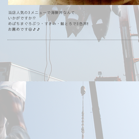
当店人気の3メニューで海鮮丼なんて
いかがですか⁉️
めばちまぐろぶつ・すきみ・鮭とろで3色丼❗
お薦めです😆🎵🎵